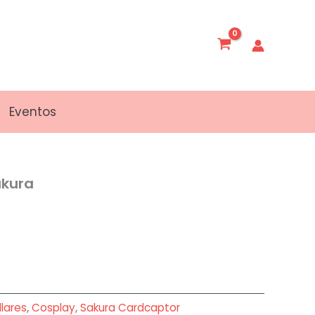
Eventos
akura
0
lares
,
Cosplay
,
Sakura Cardcaptor