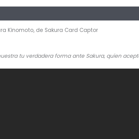
oraciones (0)
kura Kinomoto, de Sakura Card Captor
muestra tu verdadera forma ante Sakura, quien aceptó 