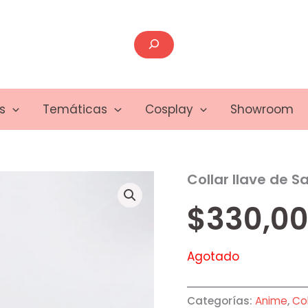
Buscar
s
Temáticas
Cosplay
Showroom
Collar llave de S
$
330,0
Agotado
Categorías:
Anime
,
Col