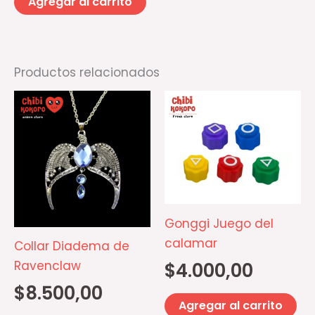
Agregar al carrito
Productos relacionados
Gonggi Juego del
calamar
Collar Diadema de
Ravenclaw
$
4.000,00
$
8.500,00
Agregar al carrito