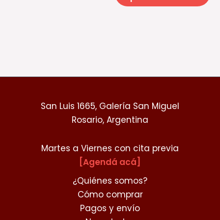
de
d
producto
pr
San Luis 1665, Galería San Miguel
Rosario, Argentina
Martes a Viernes con cita previa
[Agendá acá]
¿Quiénes somos?
Cómo comprar
Pagos y envío