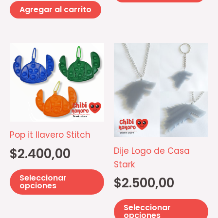
Agregar al carrito
Este
Es
producto
pr
tiene
ti
múltiples
mú
variantes.
va
Las
La
opciones
op
Pop it llavero Stitch
se
se
Dije Logo de Casa
$
2.400,00
pueden
p
Stark
elegir
el
Seleccionar
$
2.500,00
en
e
opciones
la
la
Seleccionar
página
pá
opciones