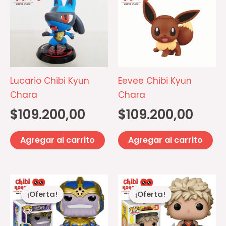
Lucario Chibi Kyun
Eevee Chibi Kyun
Chara
Chara
$
109.200,00
$
109.200,00
Agregar al carrito
Agregar al carrito
El
El
El
El
precio
precio
precio
precio
¡Oferta!
¡Oferta!
¡Oferta!
¡Oferta!
actual
original
actual
original
es:
era:
es:
era:
$9.000,00.
$12.000,00.
$7.000,00.
$10.000,00