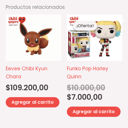
Productos relacionados
El
El
✕
precio
precio
¡Oferta!
¡Oferta!
actual
original
es:
era:
$7.000,00.
$10.000,00
Eevee Chibi Kyun
Funko Pop Harley
Chara
Quinn
$
109.200,00
$
10.000,00
$
7.000,00
Agregar al carrito
Agregar al carrito