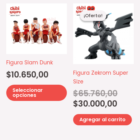
El
El
Este
precio
precio
¡Oferta!
¡Oferta!
producto
actual
original
es:
era:
tiene
$30.000,
$65.760,
múltiples
variantes.
Las
opciones
Figura Slam Dunk
se
Figura Zekrom Super
$
10.650,00
pueden
Size
elegir
Seleccionar
$
65.760,00
en
opciones
$
30.000,00
la
página
Agregar al carrito
de
producto