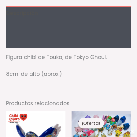
Descripción
Información adicional
Valoraciones (0)
Figura chibi de Touka, de Tokyo Ghoul.
8cm. de alto (aprox.)
Productos relacionados
Rango
Es
de
¡Oferta!
¡Oferta!
pr
precios:
desde
✕
ti