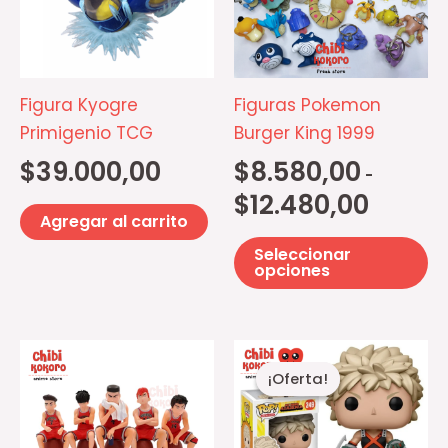
$8.580,00
mú
hasta
$12.480,0
va
La
op
Figura Kyogre
Figuras Pokemon
se
Primigenio TCG
Burger King 1999
p
$
39.000,00
$
8.580,00
-
el
$
12.480,00
e
Agregar al carrito
la
Seleccionar
pá
opciones
d
pr
El
El
Este
precio
precio
¡Oferta!
¡Oferta!
producto
actual
original
es:
era:
tiene
$7.000,00.
$10.000,00
múltiples