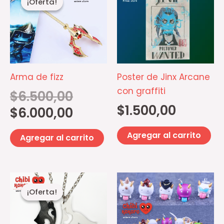
¡Oferta!
¡Oferta!
original
actual
era:
es:
$6.500,00.
$6.000,00.
Arma de fizz
Poster de Jinx Arcane
con graffiti
$
6.500,00
$
1.500,00
$
6.000,00
Agregar al carrito
Agregar al carrito
El
El
Este
Es
precio
precio
¡Oferta!
¡Oferta!
producto
pr
actual
original
es:
era:
tiene
ti
$3.500,00.
$4.000,00.
múltiples
mú