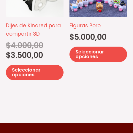
variantes.
va
Las
La
opciones
op
Dijes de Kindred para
Figuras Poro
se
se
compartir 3D
$
5.000,00
pueden
p
$
4.000,00
elegir
el
Seleccionar
$
3.500,00
en
e
opciones
la
la
Seleccionar
página
pá
opciones
de
d
producto
pr