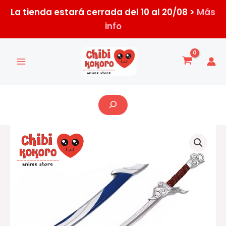
Ir
La tienda estará cerrada del 10 al 20/08 >
Más
al
info
contenido
Buscar