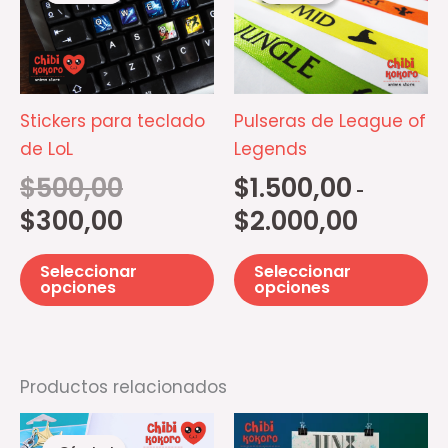
era:
es:
desde
tiene
ti
$500,00.
$300,00.
$1.500,00
múltiples
mú
hasta
$2.000,00
variantes.
va
Las
La
Stickers para teclado
Pulseras de League of
opciones
op
de LoL
Legends
se
se
$
500,00
$
1.500,00
pueden
p
-
elegir
el
$
300,00
$
2.000,00
en
e
la
la
Seleccionar
Seleccionar
opciones
opciones
página
pá
de
d
producto
pr
Productos relacionados
El
El
precio
precio