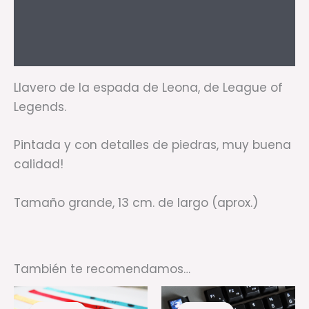
Información adicional
Valoraciones (1)
Llavero de la espada de Leona, de League of
Legends.
Pintada y con detalles de piedras, muy buena
calidad!
Tamaño grande, 13 cm. de largo (aprox.)
También te recomendamos…
Rango
El
El
Este
Es
de
precio
precio