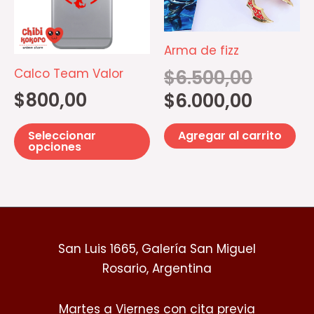
variantes.
Las
opciones
Arma de fizz
se
Calco Team Valor
$
6.500,00
pueden
$
800,00
$
6.000,00
elegir
en
Seleccionar
Agregar al carrito
la
opciones
página
de
producto
San Luis 1665, Galería San Miguel
Rosario, Argentina
Martes a Viernes con cita previa