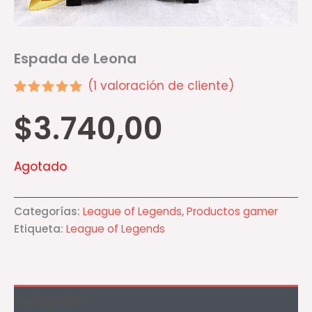
Espada de Leona
(
1
valoración de cliente)
Valorado
1
$
3.740,00
5.00
sobre 5
basado en
puntuación
de cliente
Agotado
Categorías:
League of Legends
,
Productos gamer
Etiqueta:
League of Legends
Descripción