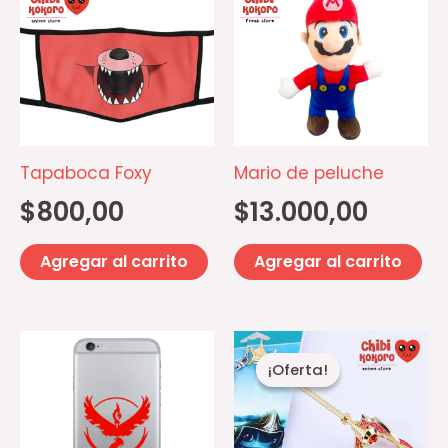
Tapaboca Foxy
Mario de peluche
$
800,00
$
13.000,00
Agregar al carrito
Agregar al carrito
El
El
Este
precio
precio
¡Oferta!
¡Oferta!
producto
original
actual
era:
es:
tiene
$6.500,00.
$6.000,00.
múltiples