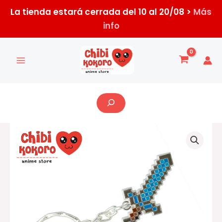
Ir
La tienda estará cerrada del 10 al 20/08 >
Más
al
info
contenido
Buscar