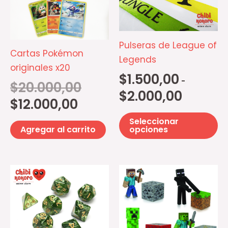
$12.000,00.
$20.000,00.
$1.500,00
mú
hasta
$2.000,00
va
La
Pulseras de League of
op
Cartas Pokémon
Legends
se
originales x20
$
1.500,00
p
-
$
20.000,00
el
$
2.000,00
$
12.000,00
e
la
Seleccionar
opciones
Agregar al carrito
pá
d
pr
Este
Es
producto
pr
tiene
ti
múltiples
mú