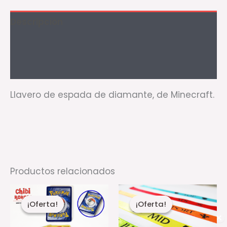
Descripción
Información adicional
Valoraciones (0)
Llavero de espada de diamante, de Minecraft.
Productos relacionados
El
El
Rango
Es
precio
precio
de
¡Oferta!
¡Oferta!
¡Oferta!
¡Oferta!
pr
actual
original
precios:
es:
era:
desde
✕
ti