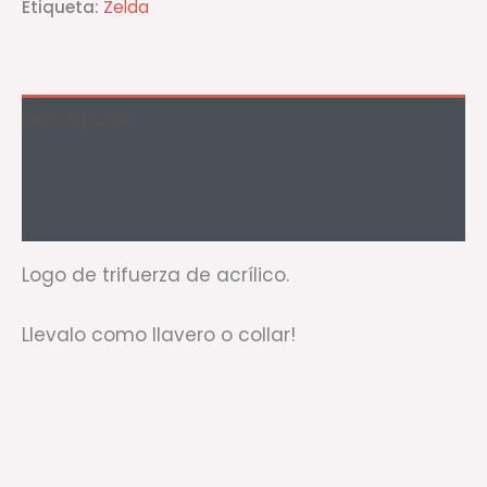
Etiqueta:
Zelda
Descripción
Información adicional
Valoraciones (0)
Logo de trifuerza de acrílico.
Llevalo como llavero o collar!