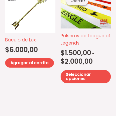
¡Oferta!
¡Oferta!
pr
precios:
desde
ti
$1.500,00
mú
hasta
$2.000,00
va
La
Pulseras de League of
op
Báculo de Lux
Legends
se
$
6.000,00
$
1.500,00
p
-
el
$
2.000,00
Agregar al carrito
e
la
Seleccionar
opciones
pá
d
pr