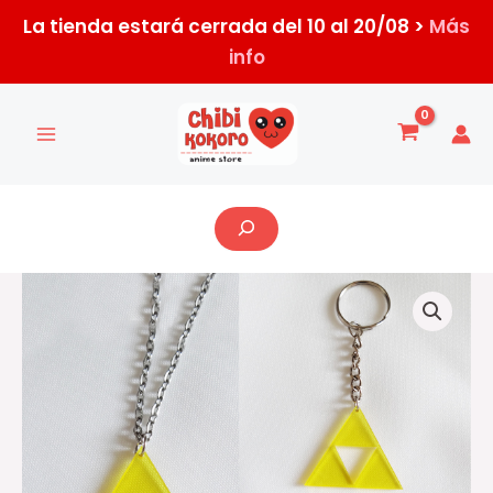
Ir
La tienda estará cerrada del 10 al 20/08 >
Más
al
info
contenido
Buscar