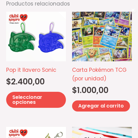
Productos relacionados
✕
Este
producto
tiene
múltiples
variantes.
Las
opciones
Pop it llavero Sonic
Carta Pokémon TCG
se
(por unidad)
$
2.400,00
pueden
$
1.000,00
elegir
Seleccionar
en
opciones
Agregar al carrito
la
página
de
Rango
Es
de
producto