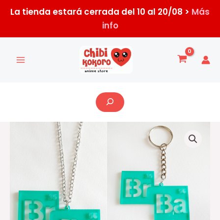
Ir
La tienda estará cerrada del 10 al 20/08 >
Más
al
info
contenido
Buscar