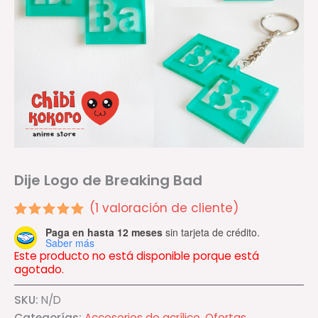
Dije Logo de Breaking Bad
(
1
valoración de cliente)
Valorado
1
Paga en hasta 12 meses
sin tarjeta de crédito.
5.00
Saber más
sobre 5
Este producto no está disponible porque está
basado en
agotado.
puntuación
de cliente
SKU:
N/D
Categorías:
Accesorios de acrílico
,
Ofertas
,