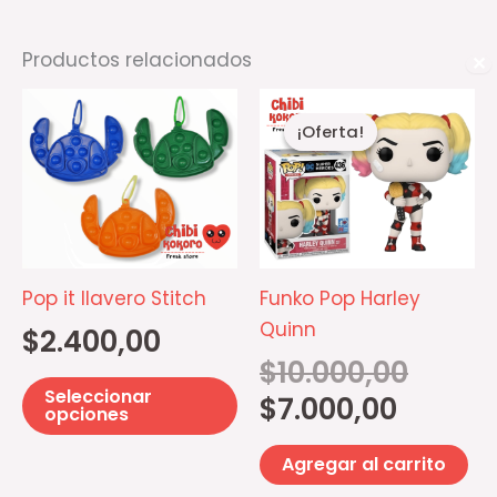
Productos relacionados
✕
El
El
Este
precio
precio
¡Oferta!
¡Oferta!
producto
actual
original
es:
era:
tiene
$7.000,00.
$10.000,00
múltiples
variantes.
Las
opciones
Pop it llavero Stitch
Funko Pop Harley
se
Quinn
$
2.400,00
pueden
$
10.000,00
elegir
Seleccionar
$
7.000,00
en
opciones
la
Agregar al carrito
página