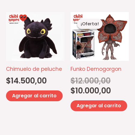
de
producto
El
El
precio
precio
¡Oferta!
¡Oferta!
original
actual
era:
es:
$12.000,00
$10.000,00
Chimuelo de peluche
Funko Demogorgon
$
14.500,00
$
12.000,00
$
10.000,00
Agregar al carrito
Agregar al carrito