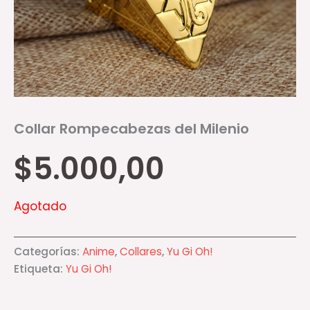
Collar Rompecabezas del Milenio
$
5.000,00
Agotado
Categorías:
Anime
,
Collares
,
Yu Gi Oh!
Etiqueta:
Yu Gi Oh!