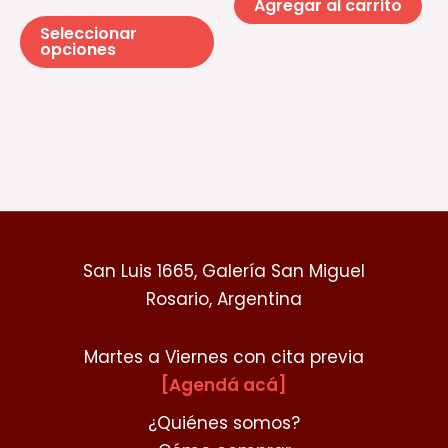
Agregar al carrito
en
Seleccionar
la
opciones
página
de
producto
San Luis 1665, Galería San Miguel
Rosario, Argentina
Martes a Viernes con cita previa
[Agendá acá]
¿Quiénes somos?