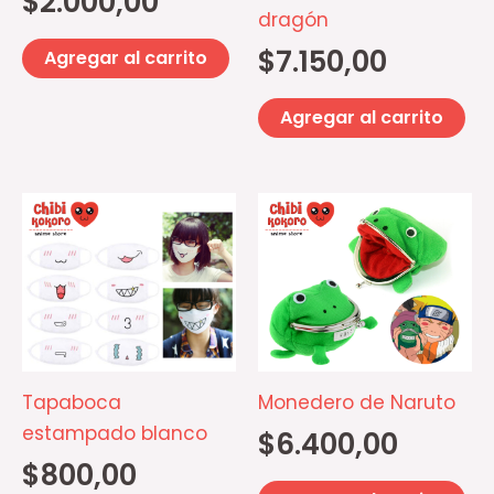
$
2.000,00
dragón
$
7.150,00
Agregar al carrito
Agregar al carrito
Este
producto
tiene
múltiples
variantes.
Las
opciones
Tapaboca
Monedero de Naruto
se
estampado blanco
$
6.400,00
pueden
$
800,00
elegir