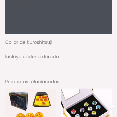
Descripción
Información adicional
Valoraciones (0)
Collar de Kuroshitsuji
Incluye cadena dorada.
Productos relacionados
Es
pr
ti
✕
mú