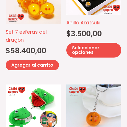
va
La
op
Anillo Akatsuki
se
Set 7 esferas del
$
3.500,00
p
dragón
el
Seleccionar
$
58.400,00
e
opciones
la
Agregar al carrito
pá
d
pr