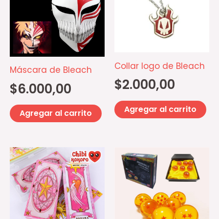
Collar logo de Bleach
Máscara de Bleach
$
2.000,00
$
6.000,00
Agregar al carrito
Agregar al carrito
Es
pr
ti
mú
va