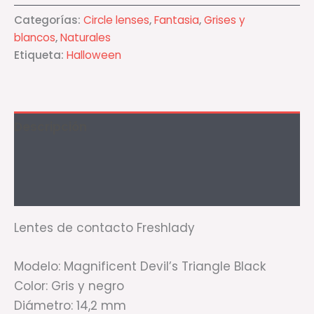
Categorías:
Circle lenses
,
Fantasia
,
Grises y
blancos
,
Naturales
Etiqueta:
Halloween
Descripción
Información adicional
Valoraciones (0)
Lentes de contacto Freshlady
Modelo: Magnificent Devil’s Triangle Black
Color: Gris y negro
Diámetro: 14,2 mm