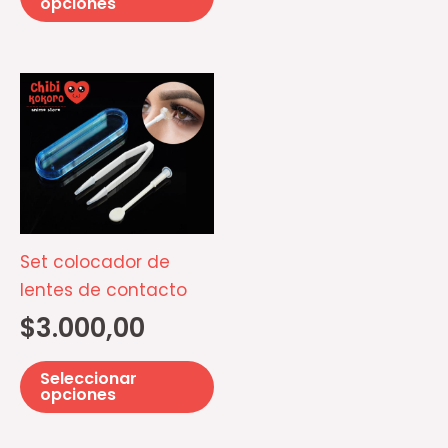
opciones
de
producto
Este
producto
tiene
múltiples
variantes.
Las
opciones
Set colocador de
se
lentes de contacto
pueden
$
3.000,00
elegir
en
Seleccionar
la
opciones
página