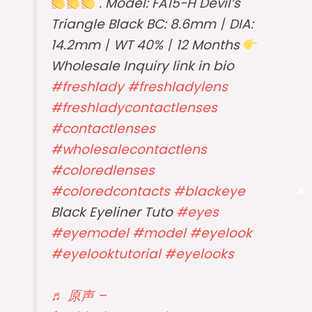
. Model: FA15-H Devil’s
Triangle Black BC: 8.6mm丨DIA:
14.2mm丨WT 40%丨12 Months
Wholesale Inquiry link in bio
#freshlady
#freshladylens
#freshladycontactlenses
#contactlenses
#wholesalecontactlens
#coloredlenses
#coloredcontacts
#blackeye
✕
Black Eyeliner Tuto
#eyes
#eyemodel
#model
#eyelook
#eyelooktutorial
#eyelooks
♬ 原声 –