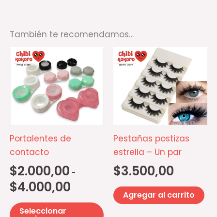
También te recomendamos…
Rango
Este
de
producto
precios:
desde
tiene
$2.000,00
múltiples
hasta
$4.000,00
variantes.
Las
opciones
Portalentes de
Pestañas postizas
se
contacto
estrella – Un par
pueden
$
2.000,00
$
3.500,00
-
elegir
$
4.000,00
en
Agregar al carrito
la
Seleccionar
página