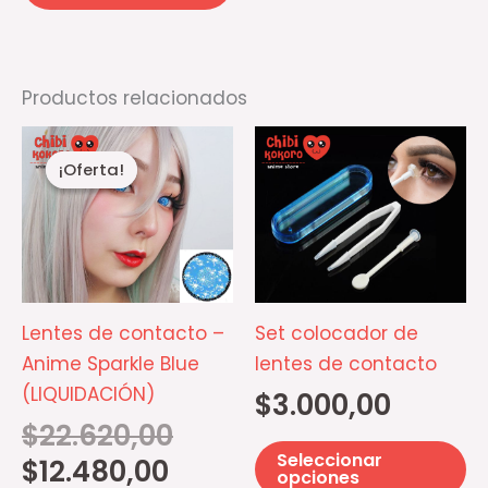
página
de
producto
Productos relacionados
El
El
Es
precio
precio
¡Oferta!
¡Oferta!
pr
actual
original
es:
era:
ti
$12.480,00.
$22.620,00.
mú
va
La
op
Lentes de contacto –
Set colocador de
se
Anime Sparkle Blue
lentes de contacto
p
(LIQUIDACIÓN)
$
3.000,00
el
$
22.620,00
e
Seleccionar
$
12.480,00
la
opciones