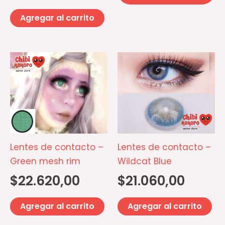
pá
Agregar al carrito
d
pr
Lentes de contacto –
Lentes de contacto –
Green mesh rim
Wildcat Blue
$
22.620,00
$
21.060,00
Agregar al carrito
Agregar al carrito