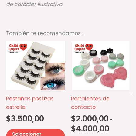
de carácter ilustrativo.
También te recomendamos…
Rango
Este
Es
de
producto
pr
precios:
desde
tiene
ti
$2.000,00
múltiples
mú
hasta
$4.000,00
variantes.
va
Las
La
✕
opciones
op
Pestañas postizas
Portalentes de
se
se
estrella
contacto
pueden
p
$
3.500,00
$
2.000,00
-
elegir
el
$
4.000,00
en
e
Seleccionar