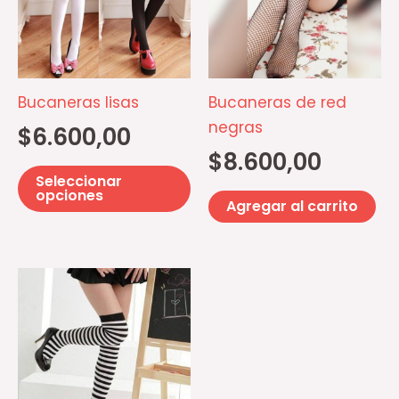
múltiples
variantes.
Las
opciones
Bucaneras lisas
Bucaneras de red
se
negras
$
6.600,00
pueden
$
8.600,00
elegir
Seleccionar
en
opciones
Agregar al carrito
la
página
de
Este
producto
producto
tiene
múltiples
variantes.