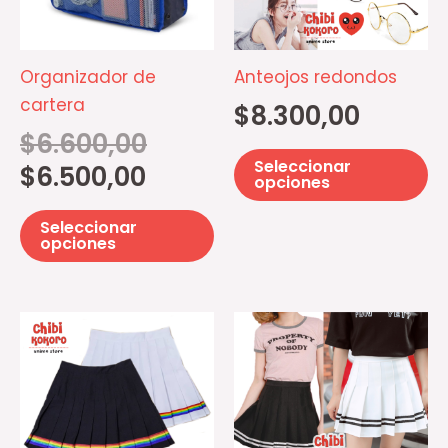
variantes.
va
Las
La
opciones
op
Organizador de
Anteojos redondos
se
se
cartera
$
8.300,00
pueden
p
$
6.600,00
elegir
el
Seleccionar
$
6.500,00
en
e
opciones
la
la
Seleccionar
página
pá
opciones
de
d
producto
pr
Este
Es
producto
pr
tiene
ti
múltiples
mú
variantes.
va