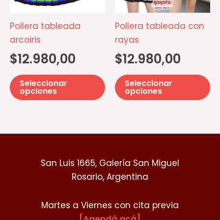
Las
La
opciones
op
Pollera tableada
Pollera tableada con
se
se
arcoiris
rayas
pueden
p
$
12.980,00
$
12.980,00
elegir
el
en
e
Seleccionar
Seleccionar
la
la
opciones
opciones
página
pá
de
d
producto
pr
San Luis 1665, Galería San Miguel
Rosario, Argentina
Martes a Viernes con cita previa
[Agendá acá]