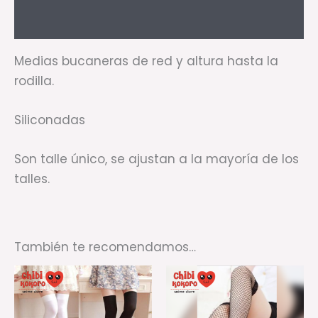
Valoraciones (0)
Medias bucaneras de red y altura hasta la
rodilla.
Siliconadas
Son talle único, se ajustan a la mayoría de los
talles.
También te recomendamos…
Este
producto
tiene