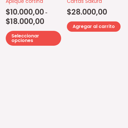
Aplique cortina
Cartas Sakura
se
$
10.000,00
$
28.000,00
-
pueden
$
18.000,00
elegir
Agregar al carrito
en
Seleccionar
la
opciones
página
de
producto