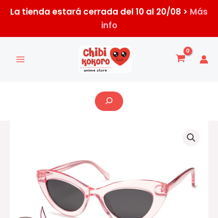
Ir
La tienda estará cerrada del 10 al 20/08 >
Más
al
info
contenido
Buscar
Anteojos
transparentes
Angel
Dust
cantidad