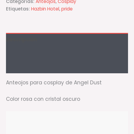
Categorías:
Anteojos
,
Cosplay
Etiquetas:
Hazbin Hotel
,
pride
Descripción
Información adicional
Valoraciones (0)
Anteojos para cosplay de Angel Dust
Color rosa con cristal oscuro