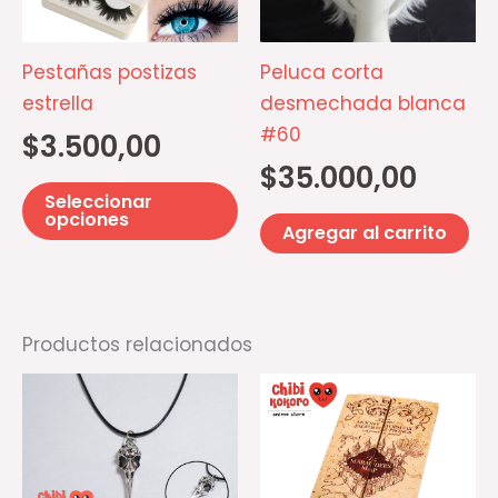
variantes.
Las
opciones
Pestañas postizas
Peluca corta
se
estrella
desmechada blanca
pueden
#60
$
3.500,00
elegir
$
35.000,00
en
Seleccionar
la
opciones
Agregar al carrito
página
de
producto
Productos relacionados