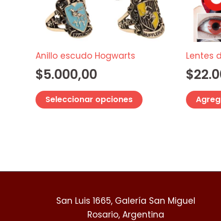
Las
opciones
se
pueden
elegir
Anillo escudo Hogwarts
Lentes 
en
$
5.000,00
$
22.0
la
página
Seleccionar opciones
Agrega
de
producto
San Luis 1665, Galería San Miguel
Rosario, Argentina