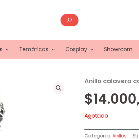
Buscar
s
Temáticas
Cosplay
Showroom
Anillo calavera 
$
14.000
Agotado
Categoría:
Anillos
Et