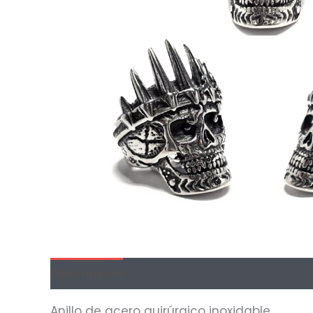
Descripción
Información adicional
Val
Anillo de acero quirúrgico inoxidable