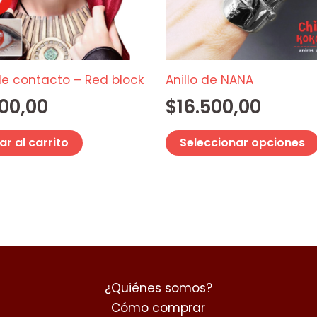
de contacto – Red block
Anillo de NANA
00,00
$
16.500,00
r al carrito
Seleccionar opciones
¿Quiénes somos?
Cómo comprar