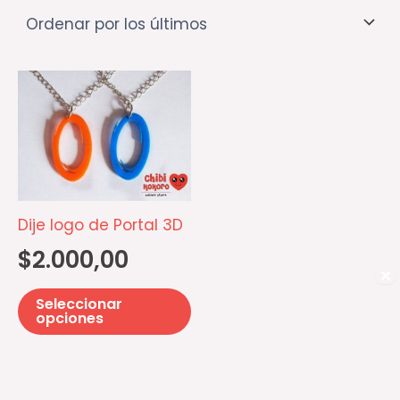
Este
producto
tiene
múltiples
variantes.
Las
Dije logo de Portal 3D
opciones
$
2.000,00
se
✕
pueden
Seleccionar
elegir
opciones
en
la
página