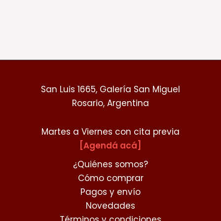
de
producto
San Luis 1665, Galería San Miguel
Rosario, Argentina
Martes a Viernes con cita previa
[Agendá acá]
¿Quiénes somos?
Cómo comprar
Pagos y envío
Novedades
Términos y condiciones