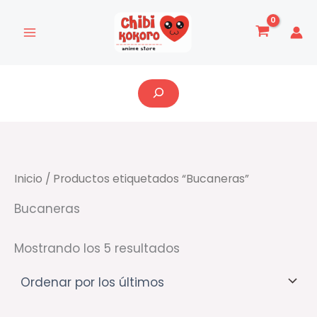
Ordenado
Ir
por
al
los
últimos
contenido
Buscar
Inicio
/ Productos etiquetados “Bucaneras”
Bucaneras
Mostrando los 5 resultados