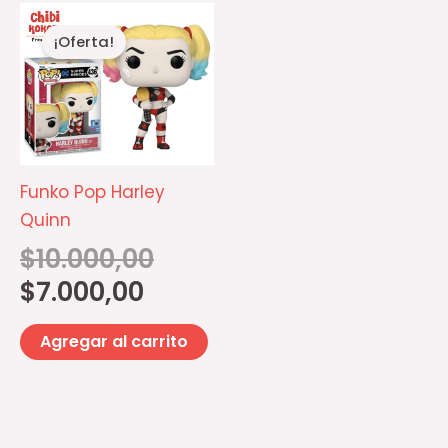
El
El
precio
precio
¡Oferta!
actual
original
es:
era:
$7.000,00.
$10.000,00.
Funko Pop Harley
Quinn
$
10.000,00
$
7.000,00
Agregar al carrito