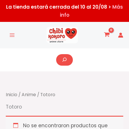
Ir
La tienda estará cerrada del 10 al 20/08 >
Más
al
info
contenido
Buscar
Inicio
/
Anime
/ Totoro
Totoro
No se encontraron productos que