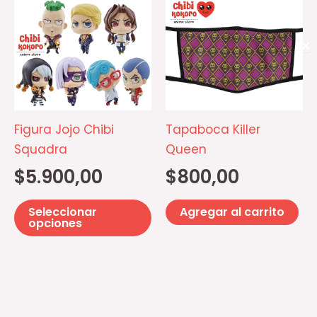
Este
de
d
producto
producto
pr
tiene
✕
múltiples
variantes.
Las
opciones
Figura Jojo Chibi
Tapaboca Killer
se
Squadra
Queen
pueden
$
5.900,00
$
800,00
elegir
en
Seleccionar
Agregar al carrito
la
opciones
página
de
producto