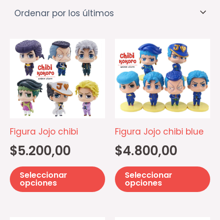
Este
Es
producto
pr
tiene
ti
múltiples
mú
variantes.
va
Las
La
opciones
op
Figura Jojo chibi
Figura Jojo chibi blue
se
se
$
5.200,00
$
4.800,00
pueden
p
elegir
el
Seleccionar
Seleccionar
en
e
opciones
opciones
la
la
página
pá