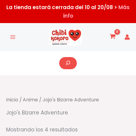
Ir
La tienda estará cerrada del 10 al 20/08 >
Más
al
info
contenido
Ordenado
por
los
últimos
Buscar
Inicio
/
Anime
/ Jojo's Bizarre Adventure
Jojo's Bizarre Adventure
Mostrando los 4 resultados