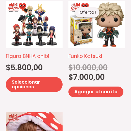
El
El
Este
precio
precio
¡Oferta!
producto
actual
original
es:
era:
tiene
$7.000,00.
$10.000,00
múltiples
variantes.
Las
opciones
Figura BNHA chibi
Funko Katsuki
se
$
5.800,00
$
10.000,00
pueden
$
7.000,00
elegir
Seleccionar
en
opciones
Agregar al carrito
la
página
de
producto