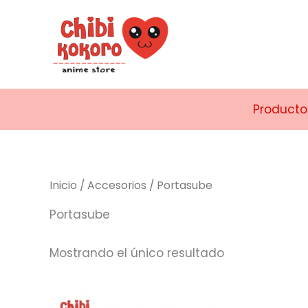
Ir
al
contenido
Producto
Inicio
/
Accesorios
/ Portasube
Portasube
Mostrando el único resultado
Este