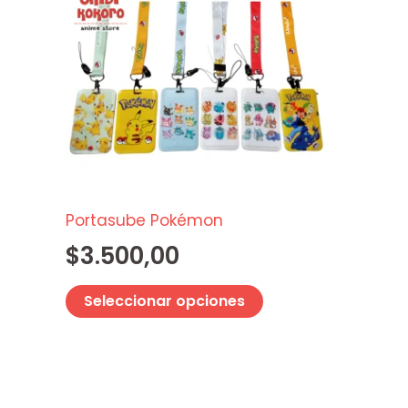
producto
tiene
múltiples
variantes.
Las
opciones
se
pueden
elegir
Portasube Pokémon
en
$
3.500,00
la
página
Seleccionar opciones
de
producto